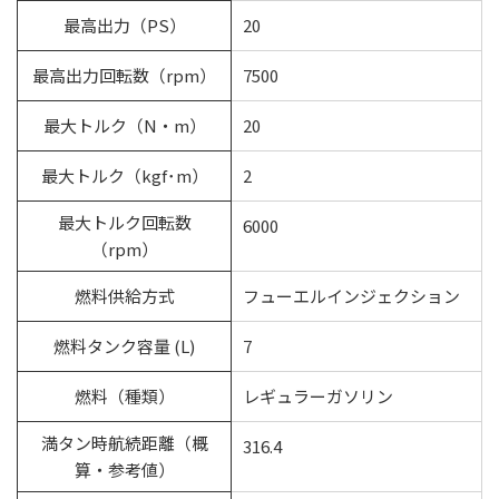
最高出力（PS）
20
最高出力回転数（rpm）
7500
最大トルク（N・m）
20
最大トルク（kgf･m）
2
最大トルク回転数
6000
（rpm）
燃料供給方式
フューエルインジェクション
燃料タンク容量 (L)
7
燃料（種類）
レギュラーガソリン
満タン時航続距離（概
316.4
算・参考値）