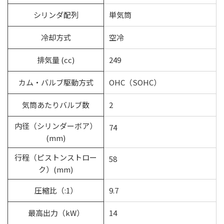
シリンダ配列
単気筒
冷却方式
空冷
排気量 (cc)
249
カム・バルブ駆動方式
OHC（SOHC）
気筒あたりバルブ数
2
内径（シリンダーボア）
74
(mm)
行程（ピストンストロー
58
ク）(mm)
圧縮比（:1）
9.7
最高出力（kW）
14