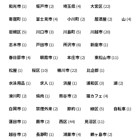
和光市
(1)
坂戸市
(2)
埼玉県
(4)
大宮区
(22)
寄居町
(1)
富士見市
(4)
小川町
(2)
居酒屋
(2)
山
(4)
岩槻区
(5)
川口市
(3)
川島町
(5)
川越市
(20)
志木市
(1)
戸田市
(1)
所沢市
(6)
新座市
(1)
春日部市
(4)
朝霞市
(1)
本庄市
(2)
東松山市
(11)
松屋
(1)
桜区
(10)
桶川市
(22)
比企郡
(1)
水泳用品
(1)
求人
(1)
浜屋
(1)
浦和区
(3)
湖
(2)
滑川町
(2)
焼肉
(1)
熊谷市
(2)
猫カフェ
(4)
白岡市
(1)
禁煙外来
(2)
節約
(1)
緑区
(5)
自転車
(1)
蓮田市
(1)
蕨市
(2)
西区
(44)
見沼区
(11)
越谷市
(2)
長瀞町
(1)
鴻巣市
(4)
鶴ヶ島市
(2)