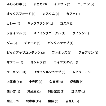
ふじみ野市
(3)
まとめ
(3)
インプレ
(2)
エアコン
(2)
オックスフォード
(1)
カスタム
(3)
カフェ
(1)
カレー
(4)
キックスタンド
(1)
コスパ
(1)
ジョイフル
(2)
スイミングゴーグル
(1)
ダイソン
(1)
ダム
(2)
チェーン
(4)
バックステップ
(1)
ピックアップコンテンツ
(2)
ファミレス
(1)
フォアマン
(1)
マフラー
(2)
ヨシムラ
(2)
ライフスタイル
(1)
ラーメン
(141)
リサイクルショップ
(6)
レビュー
(15)
上尾市
(74)
中央区
(8)
久喜市
(9)
伊奈町
(4)
使い方
(1)
冷蔵庫
(1)
刺身定食
(1)
加須市
(1)
北区
(12)
北本市
(15)
南区
(2)
吉見町
(2)