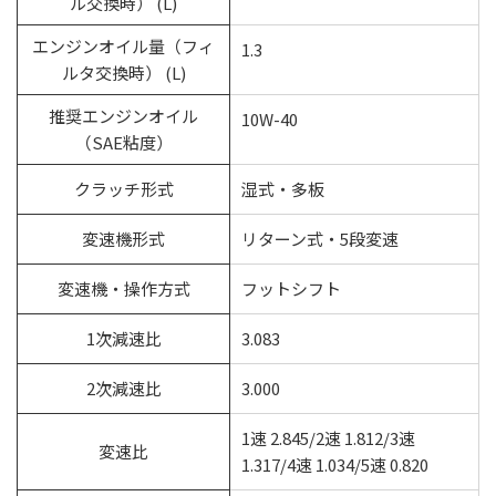
ル交換時） (L)
エンジンオイル量（フィ
1.3
ルタ交換時） (L)
推奨エンジンオイル
10W-40
（SAE粘度）
クラッチ形式
湿式・多板
変速機形式
リターン式・5段変速
変速機・操作方式
フットシフト
1次減速比
3.083
2次減速比
3.000
1速 2.845/2速 1.812/3速
変速比
1.317/4速 1.034/5速 0.820