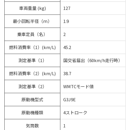
車両重量 (kg)
127
最小回転半径（ｍ）
1.9
乗車定員（名）
2
燃料消費率（1）(km/L)
45.2
測定基準（1）
国交省届出（60km/h走行時）
燃料消費率（2）(km/L)
38.7
測定基準（2）
WMTCモード値
原動機型式
G3J9E
原動機種類
4ストローク
気筒数
1