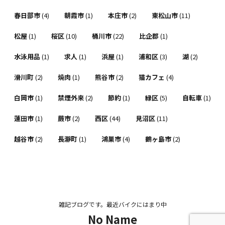
春日部市
(4)
朝霞市
(1)
本庄市
(2)
東松山市
(11)
松屋
(1)
桜区
(10)
桶川市
(22)
比企郡
(1)
水泳用品
(1)
求人
(1)
浜屋
(1)
浦和区
(3)
湖
(2)
滑川町
(2)
焼肉
(1)
熊谷市
(2)
猫カフェ
(4)
白岡市
(1)
禁煙外来
(2)
節約
(1)
緑区
(5)
自転車
(1)
蓮田市
(1)
蕨市
(2)
西区
(44)
見沼区
(11)
越谷市
(2)
長瀞町
(1)
鴻巣市
(4)
鶴ヶ島市
(2)
雑記ブログです。最近バイクにはまり中
No Name