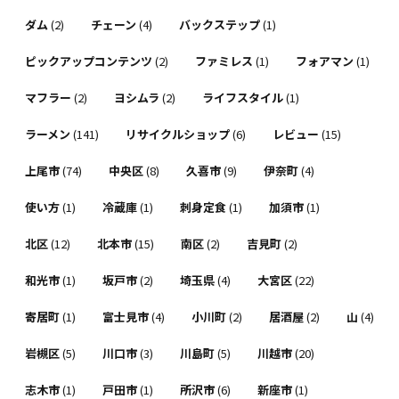
ダム
(2)
チェーン
(4)
バックステップ
(1)
ピックアップコンテンツ
(2)
ファミレス
(1)
フォアマン
(1)
マフラー
(2)
ヨシムラ
(2)
ライフスタイル
(1)
ラーメン
(141)
リサイクルショップ
(6)
レビュー
(15)
上尾市
(74)
中央区
(8)
久喜市
(9)
伊奈町
(4)
使い方
(1)
冷蔵庫
(1)
刺身定食
(1)
加須市
(1)
北区
(12)
北本市
(15)
南区
(2)
吉見町
(2)
和光市
(1)
坂戸市
(2)
埼玉県
(4)
大宮区
(22)
寄居町
(1)
富士見市
(4)
小川町
(2)
居酒屋
(2)
山
(4)
岩槻区
(5)
川口市
(3)
川島町
(5)
川越市
(20)
志木市
(1)
戸田市
(1)
所沢市
(6)
新座市
(1)