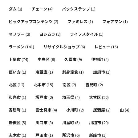
ダム
(2)
チェーン
(4)
バックステップ
(1)
ピックアップコンテンツ
(2)
ファミレス
(1)
フォアマン
(1)
マフラー
(2)
ヨシムラ
(2)
ライフスタイル
(1)
ラーメン
(141)
リサイクルショップ
(6)
レビュー
(15)
上尾市
(74)
中央区
(8)
久喜市
(9)
伊奈町
(4)
使い方
(1)
冷蔵庫
(1)
刺身定食
(1)
加須市
(1)
北区
(12)
北本市
(15)
南区
(2)
吉見町
(2)
和光市
(1)
坂戸市
(2)
埼玉県
(4)
大宮区
(22)
寄居町
(1)
富士見市
(4)
小川町
(2)
居酒屋
(2)
山
(4)
岩槻区
(5)
川口市
(3)
川島町
(5)
川越市
(20)
志木市
(1)
戸田市
(1)
所沢市
(6)
新座市
(1)