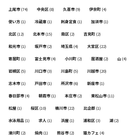
上尾市
(74)
中央区
(8)
久喜市
(9)
伊奈町
(4)
使い方
(1)
冷蔵庫
(1)
刺身定食
(1)
加須市
(1)
北区
(12)
北本市
(15)
南区
(2)
吉見町
(2)
和光市
(1)
坂戸市
(2)
埼玉県
(4)
大宮区
(22)
寄居町
(1)
富士見市
(4)
小川町
(2)
居酒屋
(2)
山
(4)
岩槻区
(5)
川口市
(3)
川島町
(5)
川越市
(20)
志木市
(1)
戸田市
(1)
所沢市
(6)
新座市
(1)
春日部市
(4)
朝霞市
(1)
本庄市
(2)
東松山市
(11)
松屋
(1)
桜区
(10)
桶川市
(22)
比企郡
(1)
水泳用品
(1)
求人
(1)
浜屋
(1)
浦和区
(3)
湖
(2)
滑川町
(2)
焼肉
(1)
熊谷市
(2)
猫カフェ
(4)