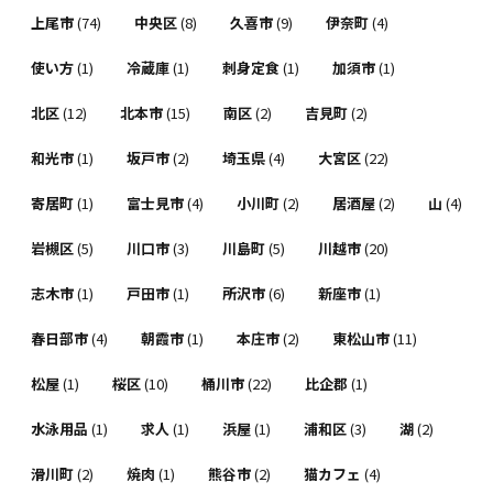
上尾市
(74)
中央区
(8)
久喜市
(9)
伊奈町
(4)
使い方
(1)
冷蔵庫
(1)
刺身定食
(1)
加須市
(1)
北区
(12)
北本市
(15)
南区
(2)
吉見町
(2)
和光市
(1)
坂戸市
(2)
埼玉県
(4)
大宮区
(22)
寄居町
(1)
富士見市
(4)
小川町
(2)
居酒屋
(2)
山
(4)
岩槻区
(5)
川口市
(3)
川島町
(5)
川越市
(20)
志木市
(1)
戸田市
(1)
所沢市
(6)
新座市
(1)
春日部市
(4)
朝霞市
(1)
本庄市
(2)
東松山市
(11)
松屋
(1)
桜区
(10)
桶川市
(22)
比企郡
(1)
水泳用品
(1)
求人
(1)
浜屋
(1)
浦和区
(3)
湖
(2)
滑川町
(2)
焼肉
(1)
熊谷市
(2)
猫カフェ
(4)