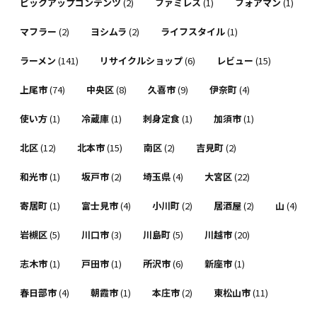
ピックアップコンテンツ
(2)
ファミレス
(1)
フォアマン
(1)
マフラー
(2)
ヨシムラ
(2)
ライフスタイル
(1)
ラーメン
(141)
リサイクルショップ
(6)
レビュー
(15)
上尾市
(74)
中央区
(8)
久喜市
(9)
伊奈町
(4)
使い方
(1)
冷蔵庫
(1)
刺身定食
(1)
加須市
(1)
北区
(12)
北本市
(15)
南区
(2)
吉見町
(2)
和光市
(1)
坂戸市
(2)
埼玉県
(4)
大宮区
(22)
寄居町
(1)
富士見市
(4)
小川町
(2)
居酒屋
(2)
山
(4)
岩槻区
(5)
川口市
(3)
川島町
(5)
川越市
(20)
志木市
(1)
戸田市
(1)
所沢市
(6)
新座市
(1)
春日部市
(4)
朝霞市
(1)
本庄市
(2)
東松山市
(11)