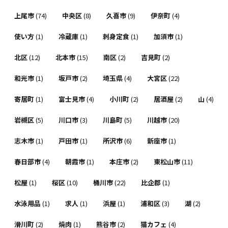
上尾市
(74)
中央区
(8)
久喜市
(9)
伊奈町
(4)
使い方
(1)
冷蔵庫
(1)
刺身定食
(1)
加須市
(1)
北区
(12)
北本市
(15)
南区
(2)
吉見町
(2)
和光市
(1)
坂戸市
(2)
埼玉県
(4)
大宮区
(22)
寄居町
(1)
富士見市
(4)
小川町
(2)
居酒屋
(2)
山
(4)
岩槻区
(5)
川口市
(3)
川島町
(5)
川越市
(20)
志木市
(1)
戸田市
(1)
所沢市
(6)
新座市
(1)
春日部市
(4)
朝霞市
(1)
本庄市
(2)
東松山市
(11)
松屋
(1)
桜区
(10)
桶川市
(22)
比企郡
(1)
水泳用品
(1)
求人
(1)
浜屋
(1)
浦和区
(3)
湖
(2)
滑川町
(2)
焼肉
(1)
熊谷市
(2)
猫カフェ
(4)