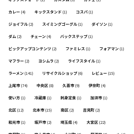
カレー
(4)
キックスタンド
(1)
コスパ
(1)
ジョイフル
(2)
スイミングゴーグル
(1)
ダイソン
(1)
ダム
(2)
チェーン
(4)
バックステップ
(1)
ピックアップコンテンツ
(2)
ファミレス
(1)
フォアマン
(1)
マフラー
(2)
ヨシムラ
(2)
ライフスタイル
(1)
ラーメン
(141)
リサイクルショップ
(6)
レビュー
(15)
上尾市
(74)
中央区
(8)
久喜市
(9)
伊奈町
(4)
使い方
(1)
冷蔵庫
(1)
刺身定食
(1)
加須市
(1)
北区
(12)
北本市
(15)
南区
(2)
吉見町
(2)
和光市
(1)
坂戸市
(2)
埼玉県
(4)
大宮区
(22)