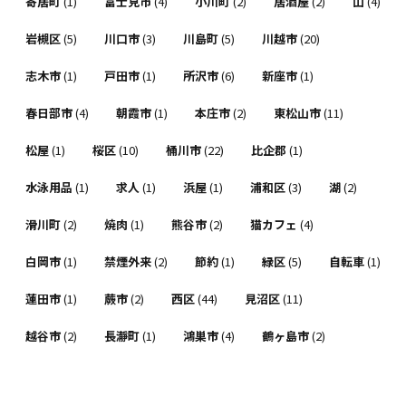
寄居町
(1)
富士見市
(4)
小川町
(2)
居酒屋
(2)
山
(4)
岩槻区
(5)
川口市
(3)
川島町
(5)
川越市
(20)
志木市
(1)
戸田市
(1)
所沢市
(6)
新座市
(1)
春日部市
(4)
朝霞市
(1)
本庄市
(2)
東松山市
(11)
松屋
(1)
桜区
(10)
桶川市
(22)
比企郡
(1)
水泳用品
(1)
求人
(1)
浜屋
(1)
浦和区
(3)
湖
(2)
滑川町
(2)
焼肉
(1)
熊谷市
(2)
猫カフェ
(4)
白岡市
(1)
禁煙外来
(2)
節約
(1)
緑区
(5)
自転車
(1)
蓮田市
(1)
蕨市
(2)
西区
(44)
見沼区
(11)
越谷市
(2)
長瀞町
(1)
鴻巣市
(4)
鶴ヶ島市
(2)