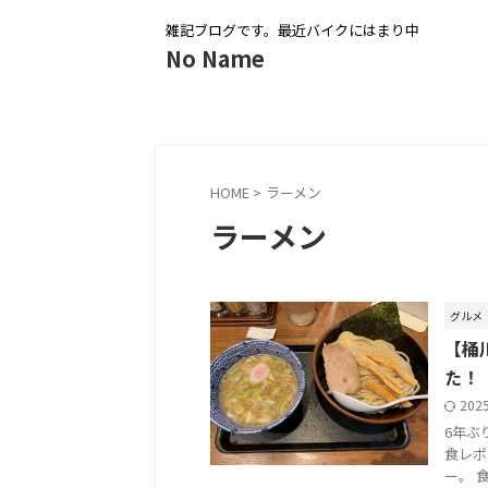
雑記ブログです。最近バイクにはまり中
No Name
HOME
>
ラーメン
ラーメン
グルメ
【桶
た！
202
6年ぶ
食レポ
ー。 