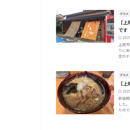
グルメ
【上
です
202
上尾市
りに来
定のチ
グルメ
【上
202
新装開
した。
たので
...