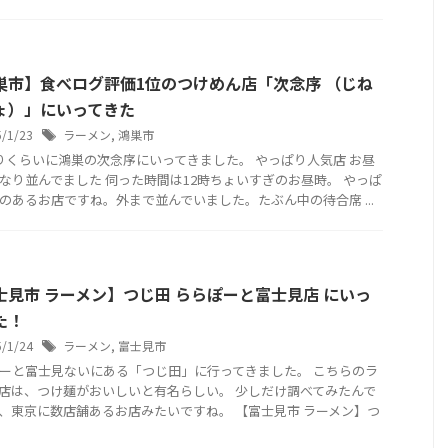
巣市】食べログ評価1位のつけめん店「次念序 （じね
ょ）」にいってきた
5/1/23
ラーメン
,
鴻巣市
りくらいに鴻巣の次念序にいってきました。 やっぱり人気店 お昼
なり並んでました 伺った時間は12時ちょいすぎのお昼時。 やっぱ
のあるお店ですね。外まで並んでいました。たぶん中の待合席 ...
士見市 ラーメン】つじ田 ららぽーと富士見店 にいっ
た！
5/1/24
ラーメン
,
富士見市
ーと富士見ないにある「つじ田」に行ってきました。 こちらのラ
店は、つけ麺がおいしいと有名らしい。 少しだけ調べてみたんで
、東京に数店舗あるお店みたいですね。 【富士見市 ラーメン】つ