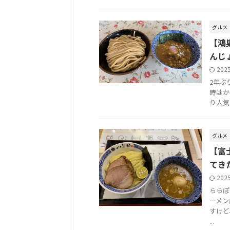
グルメ
【鴻
んじ
202
2年ぶ
時はか
り人気
グルメ
【富
てき
202
ららぽ
ーメン
すけど
...