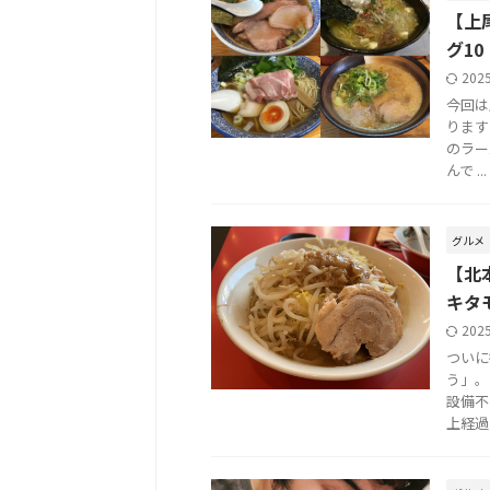
【上
グ10
202
今回は
ります
のラー
んで ...
グルメ
【北
キタ
202
ついに
う」。
設備不
上経過し 