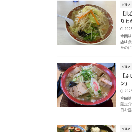
グルメ
【比
りと
202
今回は
店は食
たのに
グルメ
【ふ
ン」
202
今回は
蔵之介
日お昼
グルメ