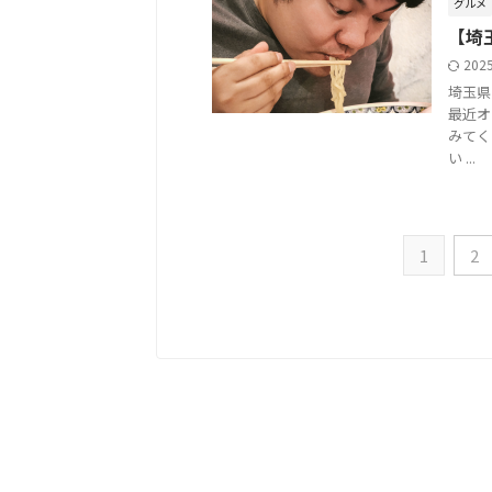
グルメ
【埼
202
埼玉県
最近オ
みてく
い ...
1
2