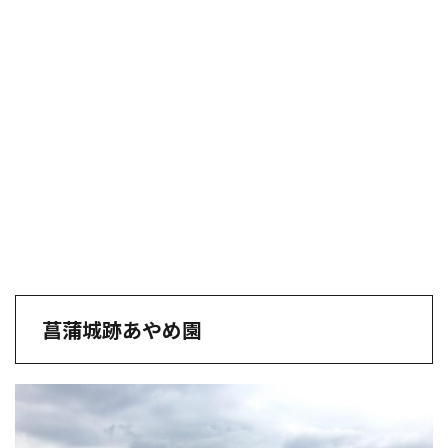
菖蒲城跡あやめ園