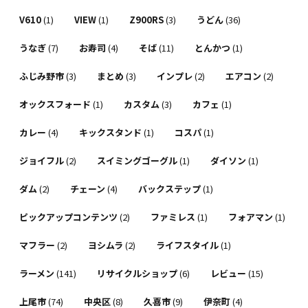
V610
(1)
VIEW
(1)
Z900RS
(3)
うどん
(36)
うなぎ
(7)
お寿司
(4)
そば
(11)
とんかつ
(1)
ふじみ野市
(3)
まとめ
(3)
インプレ
(2)
エアコン
(2)
オックスフォード
(1)
カスタム
(3)
カフェ
(1)
カレー
(4)
キックスタンド
(1)
コスパ
(1)
ジョイフル
(2)
スイミングゴーグル
(1)
ダイソン
(1)
ダム
(2)
チェーン
(4)
バックステップ
(1)
ピックアップコンテンツ
(2)
ファミレス
(1)
フォアマン
(1)
マフラー
(2)
ヨシムラ
(2)
ライフスタイル
(1)
ラーメン
(141)
リサイクルショップ
(6)
レビュー
(15)
上尾市
(74)
中央区
(8)
久喜市
(9)
伊奈町
(4)