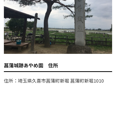
菖蒲城跡あやめ園 住所
住所：埼玉県久喜市菖蒲町新堀 菖蒲町新堀1010