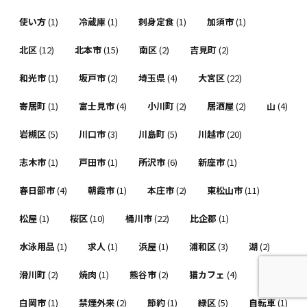
使い方
(1)
冷蔵庫
(1)
刺身定食
(1)
加須市
(1)
北区
(12)
北本市
(15)
南区
(2)
吉見町
(2)
和光市
(1)
坂戸市
(2)
埼玉県
(4)
大宮区
(22)
寄居町
(1)
富士見市
(4)
小川町
(2)
居酒屋
(2)
山
(4)
岩槻区
(5)
川口市
(3)
川島町
(5)
川越市
(20)
志木市
(1)
戸田市
(1)
所沢市
(6)
新座市
(1)
春日部市
(4)
朝霞市
(1)
本庄市
(2)
東松山市
(11)
松屋
(1)
桜区
(10)
桶川市
(22)
比企郡
(1)
水泳用品
(1)
求人
(1)
浜屋
(1)
浦和区
(3)
湖
(2)
滑川町
(2)
焼肉
(1)
熊谷市
(2)
猫カフェ
(4)
白岡市
(1)
禁煙外来
(2)
節約
(1)
緑区
(5)
自転車
(1)