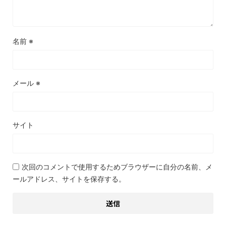
名前
※
メール
※
サイト
次回のコメントで使用するためブラウザーに自分の名前、メ
ールアドレス、サイトを保存する。