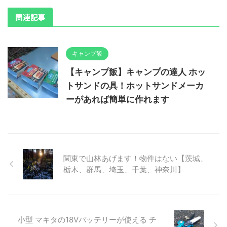
関連記事
キャンプ飯
【キャンプ飯】キャンプの達人 ホッ
トサンドの具！ホットサンドメーカ
ーがあれば簡単に作れます
関東で山林あげます！物件はない【茨城、
栃木、群馬、埼玉、千葉、神奈川】
小型 マキタの18Vバッテリーが使える チ