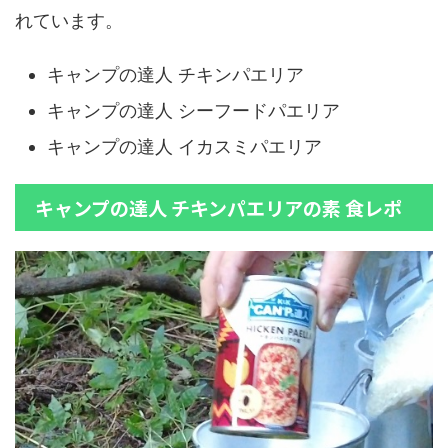
れています。
キャンプの達人 チキンパエリア
キャンプの達人 シーフードパエリア
キャンプの達人 イカスミパエリア
キャンプの達人 チキンパエリアの素 食レポ