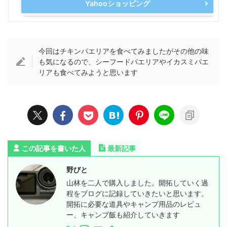
Yahooショッピング
今回はチキンパエリアを食べてみましたがその他の味
も気になるので、シーフードパエリアやイカスミパエ
リアも食べてみようと思います
この記事を書いた人
最新記事
野びと
山林を二人で購入しました。開拓していく過
程をブログに記録していきたいと思います。
開拓に必要な道具やキャンプ用品のレビュ
ー、キャンプ飯も紹介していきます