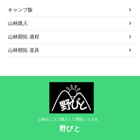
キャンプ飯
山林購入
山林開拓 過程
山林開拓 道具
山林を二人で購入して開拓してます。
野びと