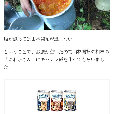
腹が減っては山林開拓が進まない。
ということで、お腹が空いたので山林開拓の相棒の
「にわかさん」にキャンプ飯を作ってもらいまし
た。