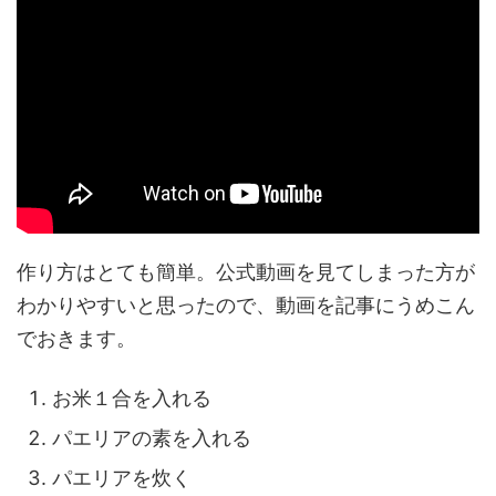
作り方はとても簡単。公式動画を見てしまった方が
わかりやすいと思ったので、動画を記事にうめこん
でおきます。
お米１合を入れる
パエリアの素を入れる
パエリアを炊く