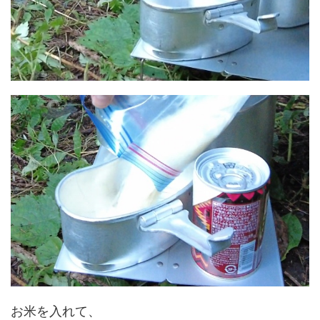
お米を入れて、