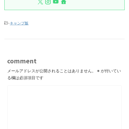
-
キャンプ飯
comment
メールアドレスが公開されることはありません。
※
が付いてい
る欄は必須項目です