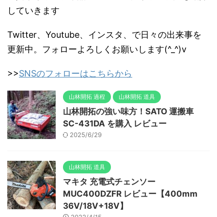
していきます
Twitter、Youtube、インスタ、で日々の出来事を
更新中。フォローよろしくお願いします(^_^)v
>>
SNSのフォローはこちらから
山林開拓 過程
山林開拓 道具
山林開拓の強い味方！SATO 運搬車
SC-431DA を購入 レビュー
2025/6/29
山林開拓 道具
マキタ 充電式チェンソー
MUC400DZFR レビュー【400mm
36V/18V+18V】
2022/4/15